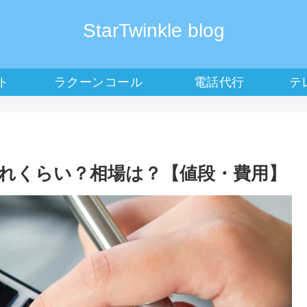
StarTwinkle blog
ト
ラクーンコール
電話代行
テ
れくらい？相場は？【値段・費用】