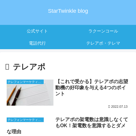
StarTwinkle blog
公式サイト
ラクーンコール
電話代行
テレアポ・テレマ
テレアポ
【これで受かる】テレアポの志望
テレフォンマーケティング
動機の好印象を与える4つのポイ
ント
2022.07.13
テレアポの架電数は意識しなくて
テレフォンマーケティング
もOK！架電数を意識するとダメ
な理由