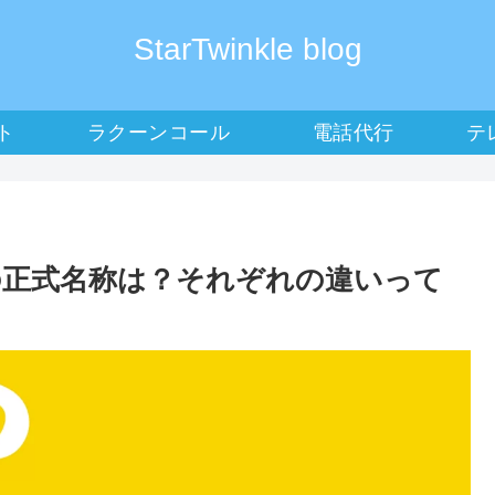
StarTwinkle blog
ト
ラクーンコール
電話代行
テ
の正式名称は？それぞれの違いって